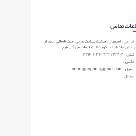
اعات تماس
آدرس : اصفهان ، هشت بهشت غربی، ملک شمالی ، بعد از
ان ملک(جنب کوچه11)،تبلیغات مهرگان طرح
تلفن : 03191012031,03132722404
فکس :
ايميل : mehreganprintt@gmail.com
موبايل :