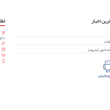
ین اخبار
اطل
انگورست
بقات
دنه ون اینرودز