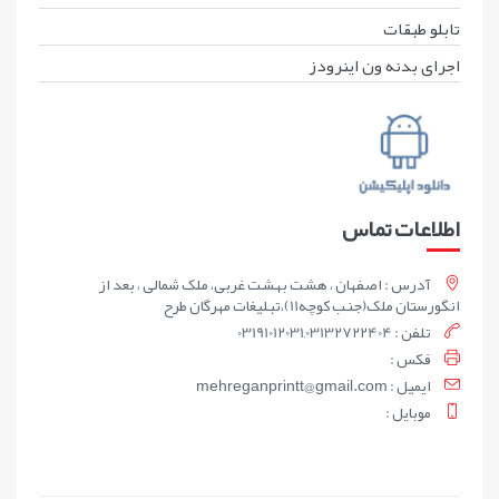
تابلو طبقات
اجرای بدنه ون اینرودز
اطلاعات تماس
آدرس : اصفهان ، هشت بهشت غربی، ملک شمالی ، بعد از
انگورستان ملک(جنب کوچه11)،تبلیغات مهرگان طرح
تلفن : 03191012031,03132722404
فکس :
ايميل : mehreganprintt@gmail.com
موبايل :