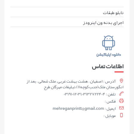
تابلو طبقات
اجرای بدنه ون اینرودز
اطلاعات تماس
آدرس : اصفهان ، هشت بهشت غربی، ملک شمالی ، بعد از
انگورستان ملک(جنب کوچه11)،تبلیغات مهرگان طرح
تلفن : 03191012031,03132722404
فکس :
ايميل : mehreganprintt@gmail.com
موبايل :