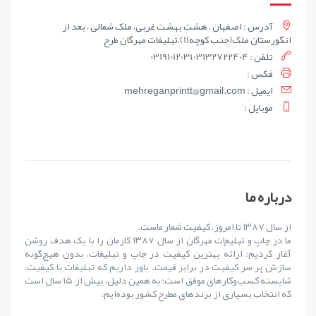
آدرس : اصفهان ، هشت بهشت غربی، ملک شمالی ، بعد از
انگورستان ملک(جنب کوچه11)،تبلیغات مهرگان طرح
تلفن : 03191012031,03132722404
فکس :
ايميل : mehreganprintt@gmail.com
موبايل :
درباره ما
از سال ۱۳۸۷ تا امروز، کیفیت شعار ماست.
ما در چاپ و تبلیغات مهرگان از سال ۱۳۸۷ کارمان را با یک هدف روشن
آغاز کردیم: ارائهٔ بهترین کیفیت در چاپ و تبلیغات، بدون هیچ‌گونه
سازش بر سر کیفیت در برابر قیمت. باور داریم که تبلیغات با کیفیت،
شایستهٔ کسب‌وکارهای موفق است؛ به همین دلیل، بیش از ۱۵ سال است
که انتخاب بسیاری از برندهای مطرح کشور بوده‌ایم.