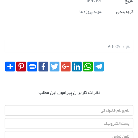
تاریخ
1402/10/11
گروه بندی
نمونه پروژه ها
406
0
Share
Pinterest
Print
Facebook
Twitter
Google+
LinkedIn
WhatsApp
Telegram
نظرات کاربران پیرامون این مطلب