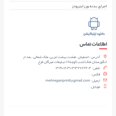
اجرای بدنه ون اینرودز
اطلاعات تماس
آدرس : اصفهان ، هشت بهشت غربی، ملک شمالی ، بعد از
انگورستان ملک(جنب کوچه11)،تبلیغات مهرگان طرح
تلفن : 03191012031,03132722404
فکس :
ايميل : mehreganprintt@gmail.com
موبايل :