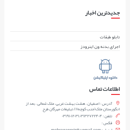
جدیدترین اخبار
تابلو طبقات
اجرای بدنه ون اینرودز
اطلاعات تماس
آدرس : اصفهان ، هشت بهشت غربی، ملک شمالی ، بعد از
انگورستان ملک(جنب کوچه11)،تبلیغات مهرگان طرح
تلفن : 03191012031,03132722404
فکس :
ايميل : mehreganprintt@gmail.com