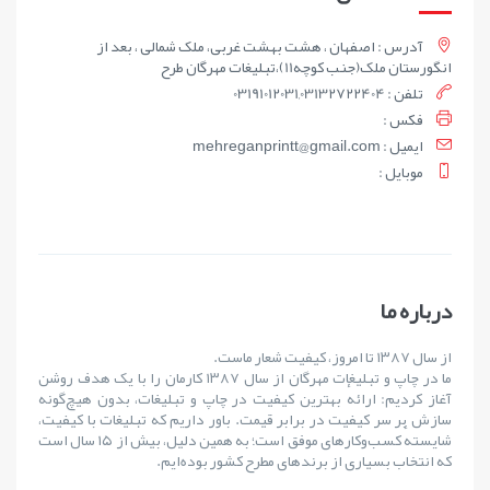
آدرس : اصفهان ، هشت بهشت غربی، ملک شمالی ، بعد از
انگورستان ملک(جنب کوچه11)،تبلیغات مهرگان طرح
تلفن : 03191012031,03132722404
فکس :
ايميل : mehreganprintt@gmail.com
موبايل :
درباره ما
از سال ۱۳۸۷ تا امروز، کیفیت شعار ماست.
ما در چاپ و تبلیغات مهرگان از سال ۱۳۸۷ کارمان را با یک هدف روشن
آغاز کردیم: ارائهٔ بهترین کیفیت در چاپ و تبلیغات، بدون هیچ‌گونه
سازش بر سر کیفیت در برابر قیمت. باور داریم که تبلیغات با کیفیت،
شایستهٔ کسب‌وکارهای موفق است؛ به همین دلیل، بیش از ۱۵ سال است
که انتخاب بسیاری از برندهای مطرح کشور بوده‌ایم.