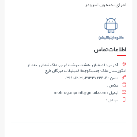
اجرای بدنه ون اینرودز
اطلاعات تماس
آدرس : اصفهان ، هشت بهشت غربی، ملک شمالی ، بعد از
انگورستان ملک(جنب کوچه11)،تبلیغات مهرگان طرح
تلفن : 03191012031,03132722404
فکس :
ايميل : mehreganprintt@gmail.com
موبايل :