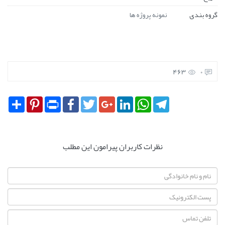
گروه بندی
نمونه پروژه ها
463
0
Share
Pinterest
Print
Facebook
Twitter
Google+
LinkedIn
WhatsApp
Telegram
نظرات کاربران پیرامون این مطلب