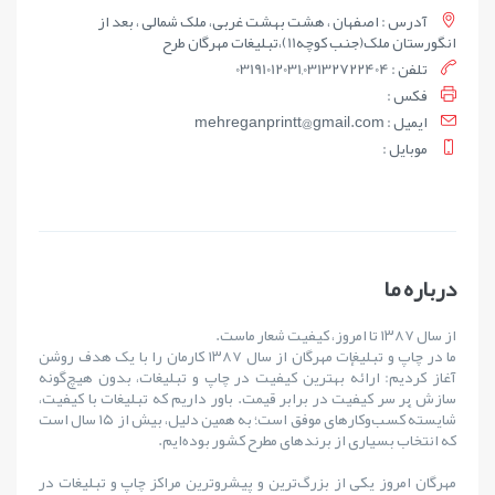
آدرس : اصفهان ، هشت بهشت غربی، ملک شمالی ، بعد از
انگورستان ملک(جنب کوچه11)،تبلیغات مهرگان طرح
تلفن : 03191012031,03132722404
فکس :
ايميل : mehreganprintt@gmail.com
موبايل :
درباره ما
از سال ۱۳۸۷ تا امروز، کیفیت شعار ماست.
ما در چاپ و تبلیغات مهرگان از سال ۱۳۸۷ کارمان را با یک هدف روشن
آغاز کردیم: ارائهٔ بهترین کیفیت در چاپ و تبلیغات، بدون هیچ‌گونه
سازش بر سر کیفیت در برابر قیمت. باور داریم که تبلیغات با کیفیت،
شایستهٔ کسب‌وکارهای موفق است؛ به همین دلیل، بیش از ۱۵ سال است
که انتخاب بسیاری از برندهای مطرح کشور بوده‌ایم.
مهرگان امروز یکی از بزرگ‌ترین و پیشروترین مراکز چاپ و تبلیغات در