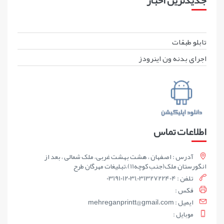
تابلو طبقات
اجرای بدنه ون اینرودز
اطلاعات تماس
آدرس : اصفهان ، هشت بهشت غربی، ملک شمالی ، بعد از
انگورستان ملک(جنب کوچه11)،تبلیغات مهرگان طرح
تلفن : 03191012031,03132722404
فکس :
ايميل : mehreganprintt@gmail.com
موبايل :