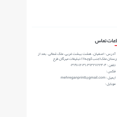
اعات تماس
آدرس : اصفهان ، هشت بهشت غربی، ملک شمالی ، بعد از
ان ملک(جنب کوچه11)،تبلیغات مهرگان طرح
تلفن : 03191012031,03132722404
فکس :
ايميل : mehreganprintt@gmail.com
موبايل :