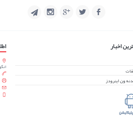
ین اخبار
اطل
انگورست
بقات
دنه ون اینرودز