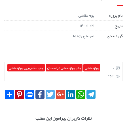
نام پروژه
بوم نقاشی
تاریخ
1401/11/21
گروه بندی
نمونه پروژه ها
0
بوم نقاشی
چاپ بوم نقاشی در اصفهان
چاپ عکس روی بوم نقاشی
462
Share
Pinterest
Print
Facebook
Twitter
Google+
LinkedIn
WhatsApp
Telegram
نظرات کاربران پیرامون این مطلب