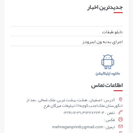
جدیدترین اخبار
تابلو طبقات
اجرای بدنه ون اینرودز
اطلاعات تماس
آدرس : اصفهان ، هشت بهشت غربی، ملک شمالی ، بعد از
انگورستان ملک(جنب کوچه11)،تبلیغات مهرگان طرح
تلفن : 03191012031,03132722404
فکس :
ايميل : mehreganprintt@gmail.com