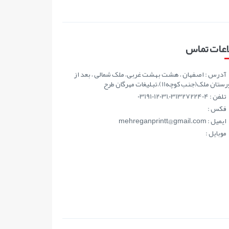
اعات تماس
آدرس : اصفهان ، هشت بهشت غربی، ملک شمالی ، بعد از
ان ملک(جنب کوچه11)،تبلیغات مهرگان طرح
تلفن : 03191012031,03132722404
فکس :
ايميل : mehreganprintt@gmail.com
موبايل :