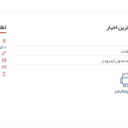
ین اخبار
اطل
انگورست
بقات
دنه ون اینرودز