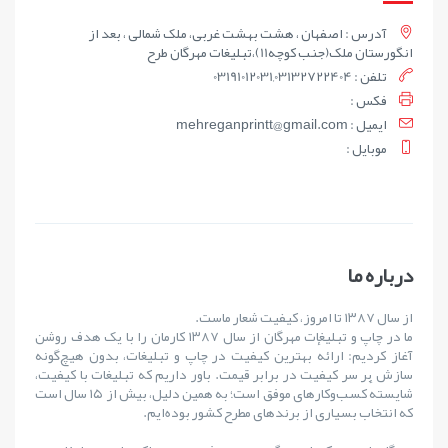
آدرس : اصفهان ، هشت بهشت غربی، ملک شمالی ، بعد از
انگورستان ملک(جنب کوچه11)،تبلیغات مهرگان طرح
تلفن : 03191012031,03132722404
فکس :
ايميل : mehreganprintt@gmail.com
موبايل :
درباره ما
از سال ۱۳۸۷ تا امروز، کیفیت شعار ماست.
ما در چاپ و تبلیغات مهرگان از سال ۱۳۸۷ کارمان را با یک هدف روشن
آغاز کردیم: ارائهٔ بهترین کیفیت در چاپ و تبلیغات، بدون هیچ‌گونه
سازش بر سر کیفیت در برابر قیمت. باور داریم که تبلیغات با کیفیت،
شایستهٔ کسب‌وکارهای موفق است؛ به همین دلیل، بیش از ۱۵ سال است
که انتخاب بسیاری از برندهای مطرح کشور بوده‌ایم.