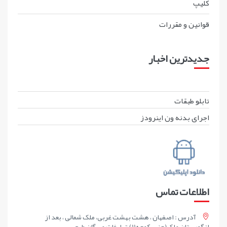
کليپ
قوانين و مقررات
جدیدترین اخبار
تابلو طبقات
اجرای بدنه ون اینرودز
اطلاعات تماس
آدرس : اصفهان ، هشت بهشت غربی، ملک شمالی ، بعد از
انگورستان ملک(جنب کوچه11)،تبلیغات مهرگان طرح