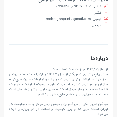
تلفن : 03191012031,03132722404
فکس :
ايميل : mehreganprintt@gmail.com
موبايل :
درباره ما
از سال ۱۳۸۷ تا امروز، کیفیت شعار ماست.
ما در چاپ و تبلیغات مهرگان از سال ۱۳۸۷ کارمان را با یک هدف روشن
آغاز کردیم: ارائهٔ بهترین کیفیت در چاپ و تبلیغات، بدون هیچ‌گونه
سازش بر سر کیفیت در برابر قیمت. باور داریم که تبلیغات با کیفیت،
شایستهٔ کسب‌وکارهای موفق است؛ به همین دلیل، بیش از ۱۵ سال است
که انتخاب بسیاری از برندهای مطرح کشور بوده‌ایم.
مهرگان امروز یکی از بزرگ‌ترین و پیشروترین مراکز چاپ و تبلیغات در
ایران است؛ جایی که نوآوری، کیفیت و اصالت در هر پروژه‌ای دیده
می‌شود.