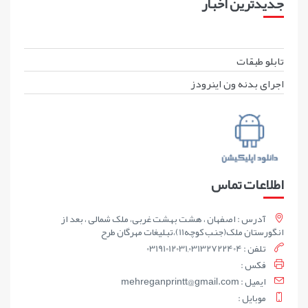
جدیدترین اخبار
تابلو طبقات
اجرای بدنه ون اینرودز
اطلاعات تماس
آدرس : اصفهان ، هشت بهشت غربی، ملک شمالی ، بعد از
انگورستان ملک(جنب کوچه11)،تبلیغات مهرگان طرح
تلفن : 03191012031,03132722404
فکس :
ايميل : mehreganprintt@gmail.com
موبايل :