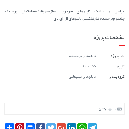
طراحی و ساخت تابلوهای سردرب مغازه,فروشگاه,ساختمان برجسته
چلنیوم,برجسته فلز,فلکسی تابلوهای ال ای دی
مشخصات پروژه
نام پروژه
تابلوهای برجسته
تاریخ
1401/2/5
گروه بندی
تابلوهای تبلیغاتی
547
0
Share
Pinterest
Print
Facebook
Twitter
Google+
LinkedIn
WhatsApp
Telegram