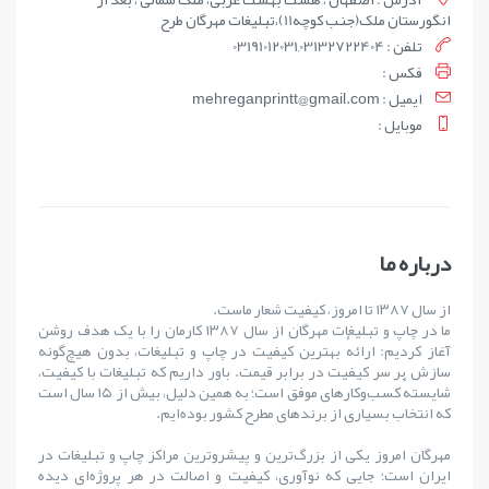
انگورستان ملک(جنب کوچه11)،تبلیغات مهرگان طرح
تلفن : 03191012031,03132722404
فکس :
ايميل : mehreganprintt@gmail.com
موبايل :
درباره ما
از سال ۱۳۸۷ تا امروز، کیفیت شعار ماست.
ما در چاپ و تبلیغات مهرگان از سال ۱۳۸۷ کارمان را با یک هدف روشن
آغاز کردیم: ارائهٔ بهترین کیفیت در چاپ و تبلیغات، بدون هیچ‌گونه
سازش بر سر کیفیت در برابر قیمت. باور داریم که تبلیغات با کیفیت،
شایستهٔ کسب‌وکارهای موفق است؛ به همین دلیل، بیش از ۱۵ سال است
که انتخاب بسیاری از برندهای مطرح کشور بوده‌ایم.
مهرگان امروز یکی از بزرگ‌ترین و پیشروترین مراکز چاپ و تبلیغات در
ایران است؛ جایی که نوآوری، کیفیت و اصالت در هر پروژه‌ای دیده