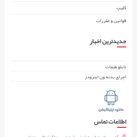
کليپ
قوانين و مقررات
جدیدترین اخبار
تابلو طبقات
اجرای بدنه ون اینرودز
اطلاعات تماس
آدرس : اصفهان ، هشت بهشت غربی، ملک شمالی ، بعد از