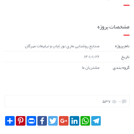
مشخصات پروژه
نام پروژه
صنایع روشنایی مازی نور |چاپ و تبليغات مهرگان
تاریخ
1401/1/26
گروه بندی
مشتریان ما
537
0
Share
Pinterest
Print
Facebook
Twitter
Google+
LinkedIn
WhatsApp
Telegram