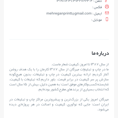
تلفن : 03191012031,03132722404
فکس :
ايميل : mehreganprintt@gmail.com
موبايل :
درباره ما
از سال ۱۳۸۷ تا امروز، کیفیت شعار ماست.
ما در چاپ و تبلیغات مهرگان از سال ۱۳۸۷ کارمان را با یک هدف روشن
آغاز کردیم: ارائهٔ بهترین کیفیت در چاپ و تبلیغات، بدون هیچ‌گونه
سازش بر سر کیفیت در برابر قیمت. باور داریم که تبلیغات با کیفیت،
شایستهٔ کسب‌وکارهای موفق است؛ به همین دلیل، بیش از ۱۵ سال است
که انتخاب بسیاری از برندهای مطرح کشور بوده‌ایم.
مهرگان امروز یکی از بزرگ‌ترین و پیشروترین مراکز چاپ و تبلیغات در
ایران است؛ جایی که نوآوری، کیفیت و اصالت در هر پروژه‌ای دیده
می‌شود.