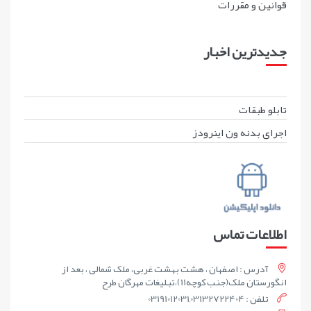
قوانين و مقررات
جدیدترین اخبار
تابلو طبقات
اجرای بدنه ون اینرودز
اطلاعات تماس
آدرس : اصفهان ، هشت بهشت غربی، ملک شمالی ، بعد از
انگورستان ملک(جنب کوچه11)،تبلیغات مهرگان طرح
تلفن : 03191012031,03132722404