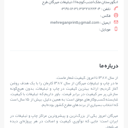
انگورستان ملک(جنب کوچه11)،تبلیغات مهرگان طرح
تلفن : 03191012031,03132722404
فکس :
ايميل : mehreganprintt@gmail.com
موبايل :
درباره ما
از سال ۱۳۸۷ تا امروز، کیفیت شعار ماست.
ما در چاپ و تبلیغات مهرگان از سال ۱۳۸۷ کارمان را با یک هدف روشن
آغاز کردیم: ارائهٔ بهترین کیفیت در چاپ و تبلیغات، بدون هیچ‌گونه
سازش بر سر کیفیت در برابر قیمت. باور داریم که تبلیغات با کیفیت،
شایستهٔ کسب‌وکارهای موفق است؛ به همین دلیل، بیش از ۱۵ سال است
که انتخاب بسیاری از برندهای مطرح کشور بوده‌ایم.
مهرگان امروز یکی از بزرگ‌ترین و پیشروترین مراکز چاپ و تبلیغات در
ایران است؛ جایی که نوآوری، کیفیت و اصالت در هر پروژه‌ای دیده
می‌شود.