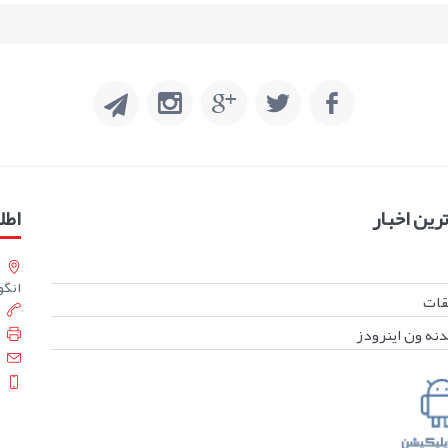
ین اخبار
اطل
انگورست
بقات
دنه ون اینرودز