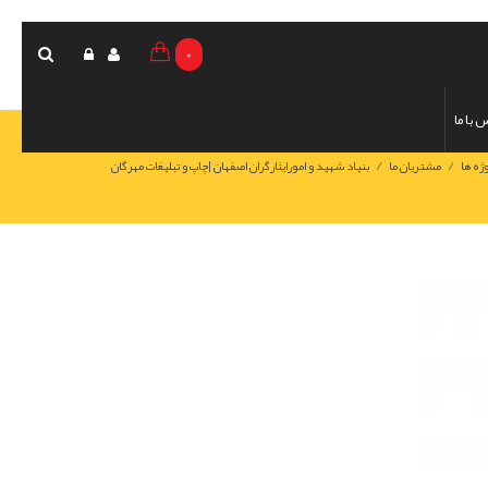
0
 با ما
/
/
ژه ها
مشتریان ما
بنیاد شهید و امورایثارگران اصفهان |چاپ و تبليغات مهرگان