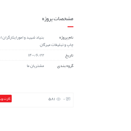
مشخصات پروژه
نام پروژه
بنیاد شهید و امورایثارگران ا
چاپ و تبليغات مهرگان
تاریخ
1400/6/22
گروه بندی
مشتریان ما
581
0
کارت وي