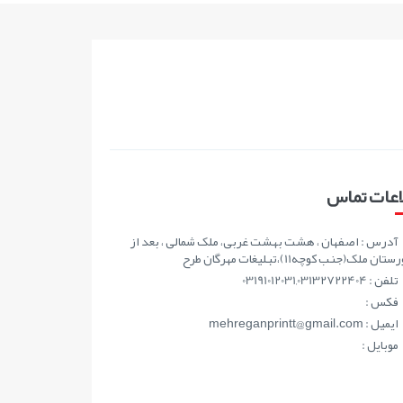
اعات تماس
آدرس : اصفهان ، هشت بهشت غربی، ملک شمالی ، بعد از
ان ملک(جنب کوچه11)،تبلیغات مهرگان طرح
تلفن : 03191012031,03132722404
فکس :
ايميل : mehreganprintt@gmail.com
موبايل :