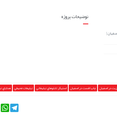
توضیحات پروژه
صفهان |
زيت در اصفهان
چاپ افست در اصفهان
استيکر تابلوهاي تبليغاتي
تبليغات محيطي
هداياي تب
tsApp
Telegram