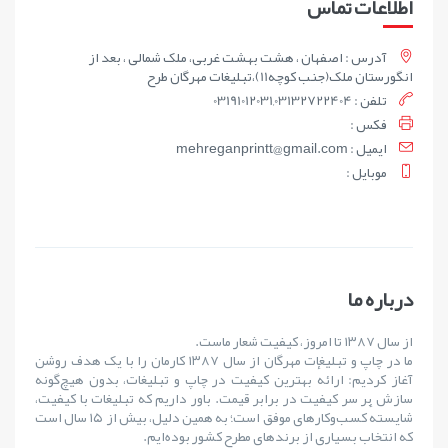
اطلاعات تماس
آدرس : اصفهان ، هشت بهشت غربی، ملک شمالی ، بعد از
انگورستان ملک(جنب کوچه11)،تبلیغات مهرگان طرح
تلفن : 03191012031,03132722404
فکس :
ايميل : mehreganprintt@gmail.com
موبايل :
درباره ما
از سال ۱۳۸۷ تا امروز، کیفیت شعار ماست.
ما در چاپ و تبلیغات مهرگان از سال ۱۳۸۷ کارمان را با یک هدف روشن
آغاز کردیم: ارائهٔ بهترین کیفیت در چاپ و تبلیغات، بدون هیچ‌گونه
سازش بر سر کیفیت در برابر قیمت. باور داریم که تبلیغات با کیفیت،
شایستهٔ کسب‌وکارهای موفق است؛ به همین دلیل، بیش از ۱۵ سال است
که انتخاب بسیاری از برندهای مطرح کشور بوده‌ایم.