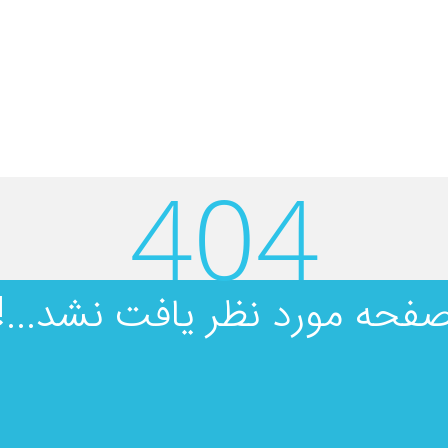
404
فحه مورد نظر یافت نشد...!