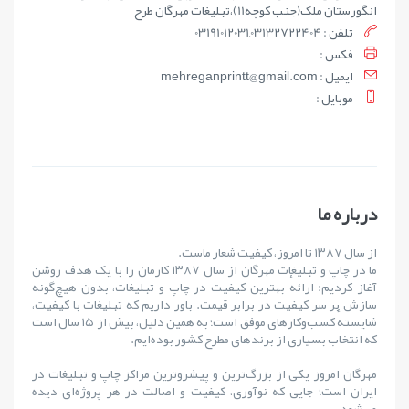
انگورستان ملک(جنب کوچه11)،تبلیغات مهرگان طرح
تلفن : 03191012031,03132722404
فکس :
ايميل : mehreganprintt@gmail.com
موبايل :
درباره ما
از سال ۱۳۸۷ تا امروز، کیفیت شعار ماست.
ما در چاپ و تبلیغات مهرگان از سال ۱۳۸۷ کارمان را با یک هدف روشن
آغاز کردیم: ارائهٔ بهترین کیفیت در چاپ و تبلیغات، بدون هیچ‌گونه
سازش بر سر کیفیت در برابر قیمت. باور داریم که تبلیغات با کیفیت،
شایستهٔ کسب‌وکارهای موفق است؛ به همین دلیل، بیش از ۱۵ سال است
که انتخاب بسیاری از برندهای مطرح کشور بوده‌ایم.
مهرگان امروز یکی از بزرگ‌ترین و پیشروترین مراکز چاپ و تبلیغات در
ایران است؛ جایی که نوآوری، کیفیت و اصالت در هر پروژه‌ای دیده
می‌شود.